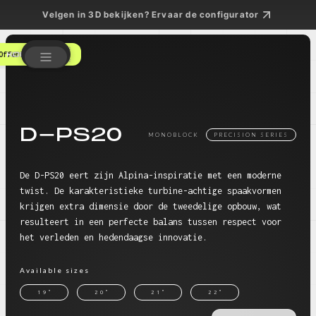
Velgen in 3D bekijken? Ervaar de configurator
Offerte aanvragen
D-PS20
MONOBLOCK
PRECISION SERIES
De D-PS20 eert zijn Alpina-inspiratie met een moderne
twist. De karakteristieke turbine-achtige spaakvormen
krijgen extra dimensie door de tweedelige opbouw, wat
resulteert in een perfecte balans tussen respect voor
het verleden en hedendaagse innovatie.
Available sizes
19"
20"
21"
22"