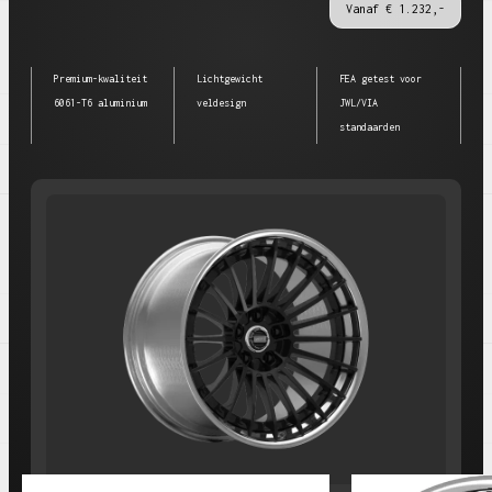
Vanaf € 1.232,-
Premium-kwaliteit
Lichtgewicht
FEA getest voor
6061-T6 aluminium
veldesign
JWL/VIA
standaarden